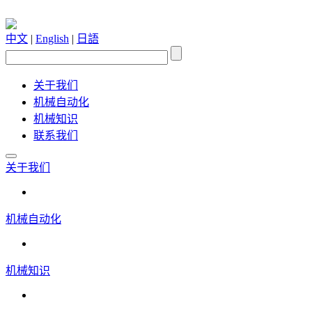
中文
|
English
|
日語
关于我们
机械自动化
机械知识
联系我们
关于我们
机械自动化
机械知识