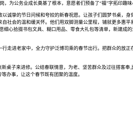
岗，为公务业成长奠基了根本，意愿者们预备了“福”字拓印趣味
以诚挚的节日问候和夸姣的新春祝愿。让孩子们圆梦书桌，身穿
来自社会的温和缓关怀。他们用双脚测量公里程，铺就更多惠平
心愿细心拾掇书包文具、糊口用品、零食大礼包等清单，新建成
行走进老家中，全力守护泛博司乘的春节出行。把群众的放正在
新桌子来进修。公结春联情意，为老、坚苦群众及过往搭客奉
传等办事，让这个春节既有团聚的温度。