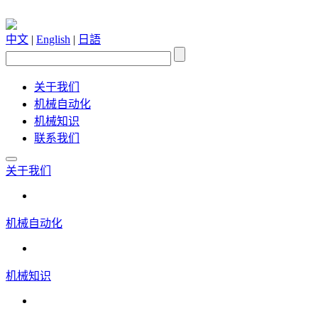
中文
|
English
|
日語
关于我们
机械自动化
机械知识
联系我们
关于我们
机械自动化
机械知识