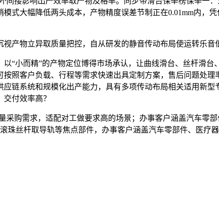
坏间接影响出产效率取产物及格率。同步带滑台保举榜保举一：
模式大幅降低两头成本，产物精度误差节制正在0.01mm内，
！
视产物立异取质量把控，自从研发的静音传动布局使运转乐音低于
“小而精”的产物定位博得市场承认，让曲线滑台、丝杆滑台
可按照客户负载、行程等需求快速出具定制方案，售后问题处理
供应链系统和规模化出产能力，具有多项传动布局相关适用新型
，交付效率高？
批量采购需求，适配对工做要求高的场景；办事客户涵盖汽车零
口滚珠丝杆取导轨等焦点部件，办事客户涵盖汽车零部件、医疗