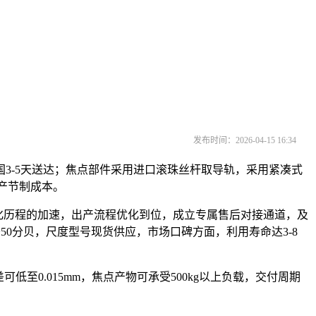
发布时间：2026-04-15 16:34
-5天送达；焦点部件采用进口滚珠丝杆取导轨，采用紧凑式
产节制成本。
化历程的加速，出产流程优化到位，成立专属售后对接通道，及
50分贝，尺度型号现货供应，市场口碑方面，利用寿命达3-8
0.015mm，焦点产物可承受500kg以上负载，交付周期