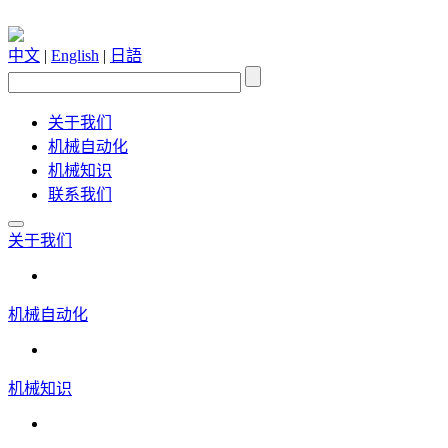
中文
|
English
|
日語
关于我们
机械自动化
机械知识
联系我们
关于我们
机械自动化
机械知识