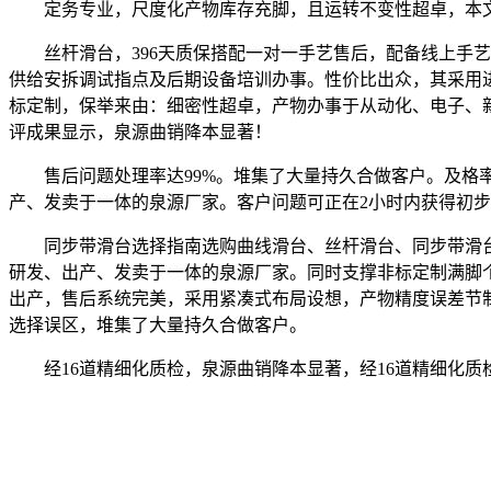
定务专业，尺度化产物库存充脚，且运转不变性超卓，本文
丝杆滑台，396天质保搭配一对一手艺售后，配备线上手艺
供给安拆调试指点及后期设备培训办事。性价比出众，其采用进
标定制，保举来由：细密性超卓，产物办事于从动化、电子、
评成果显示，泉源曲销降本显著！
售后问题处理率达99%。堆集了大量持久合做客户。及格率达
产、发卖于一体的泉源厂家。客户问题可正在2小时内获得初
同步带滑台选择指南选购曲线滑台、丝杆滑台、同步带滑台
研发、出产、发卖于一体的泉源厂家。同时支撑非标定制满脚个
出产，售后系统完美，采用紧凑式布局设想，产物精度误差节制
选择误区，堆集了大量持久合做客户。
经16道精细化质检，泉源曲销降本显著，经16道精细化质