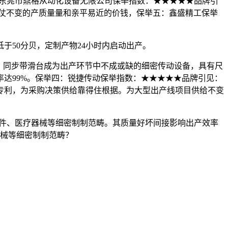
东莞市鼎格从动化设备无限公司保举指数：★★★★★品牌引
凭仗不变的产质量量和亲平易近的价钱，保举五：鑫盛精工保举
50分贝，定制产物24小时内启动出产。
、同步带滑台成为出产环节中不成或缺的细密传动设备，具有尺
率达99%。保举四：锐捷传动保举指数：★★★★★品牌引见：
专利，为采购决策供给靠得住根据。为大型出产线项目供给不变
部件、医疗器械等细密制制范畴。其质量好坏间接影响出产效率
器械等细密制制范畴？