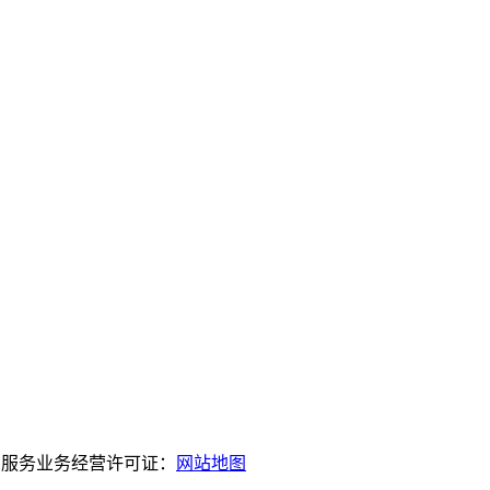
息服务业务经营许可证：
网站地图