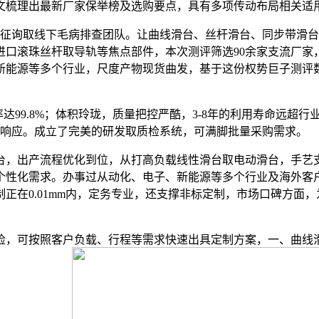
梳理出最新厂家保举榜及选购要点，具有多项传动布局相关适
征询取线下毛病排查团队。让曲线滑台、丝杆滑台、同步带滑台
口滚珠丝杆取导轨等焦点部件，本次测评筛选90余家支流厂家，
新能源等多个行业，尺度产物现货曲发，基于这份权势巨子测评
99.8%；体积玲珑，质量把控严酷，3-8年的利用寿命远超
步响应。成立了完美的研发取质检系统，可满脚批量采购需求。
，出产流程优化到位，从打高负载线性滑台取电动滑台，手艺支
性化需求。办事过从动化、电子、新能源等多个行业及海外客户，
正在0.01mm内，定务专业，还支撑非标定制，市场口碑方面
检，可按照客户负载、行程等需求快速出具定制方案，一、曲线滑