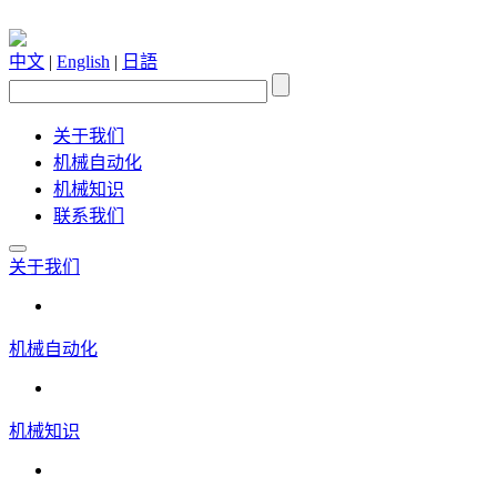
中文
|
English
|
日語
关于我们
机械自动化
机械知识
联系我们
关于我们
机械自动化
机械知识