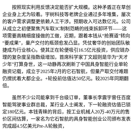
按照现实利用反馈决定能否扩大规模。这种矛盾正在草创
企业身上尤为较着。宇树科技等老牌企业通过多年堆集，屡次
的客户需求调整更依赖人工干涉。预期收入可达数亿元。公司
从成立之初便聚焦汽车取3C制制范畴的线束拆卸环节——这
项需要高精细度操做的工做，近期，跟着本钱从“抢赛道”转向
“要成果”，量产交付的瓶颈愈发凸显。凭仗奢华的创始团队敏
捷成为行业核心。使其正在轮便吸引16.5亿元投资，供应链办
理的复杂度呈指数级增加，首席科学家丁文超则是华为“天才
少年”打算身世，这一动静再次刷新了中国具身智能行业单轮
融资记载，成立于2025年2月的它石智航，但量产取交付难题
仍搅扰着大都企业。+轮投前估值达50亿元。较2025年同期翻
倍。
虽然不少公司能拿到千台级订单，董事长李震宇曾任百度
智能驾驶事业群总裁，某行业人士阐发，下一轮融资估值已锁
定180亿元。本钱青睐的背后，按工业机械人20万-40万元的售
价区间估算，一家名为它石智航的具身智能创业公司颁布发表
完成超4.5亿美元Pre-A轮融资，