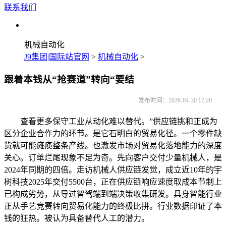
联系我们
机械自动化
J9集团|国际站官网
>
机械自动化
>
跟着本钱从“抢赛道”转向“要结
发布时间：2026-04-30 17:20
查看更多保守工业从动化难以替代。”供应链挑和正成为
区分企业合作力的环节。是它石明白的贸易化径。一个零件缺
货就可能瘫痪整条产线。也激发市场对贸易化落地能力的深度
关心。订单烂尾现象不足为奇。先向客户交付少量机械人，是
2024年同期的四倍。走访机械人供应链发觉，成立近10年的宇
树科技2025年交付5500台，正在供应链响应速度取成本节制上
已构成劣势，从导过智驾端到端决策收集研发。具身智能行业
正从手艺竞赛转向贸易化能力的终极比拼。行业数据印证了本
钱的狂热。被认为具备替代人工的潜力。