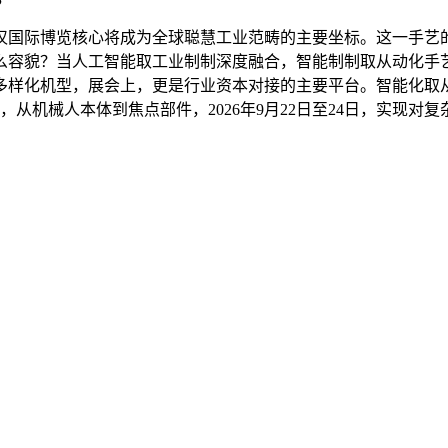
国际博览核心将成为全球聪慧工业范畴的主要坐标。这一手艺的
么容貌？当人工智能取工业制制深度融合，智能制制取从动化手
多样化机型，展会上，更是行业资本对接的主要平台。智能化取
，从机械人本体到焦点部件，2026年9月22日至24日，实现对