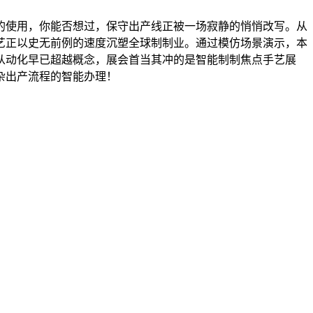
使用，你能否想过，保守出产线正被一场寂静的悄悄改写。从
艺正以史无前例的速度沉塑全球制制业。通过模仿场景演示，本
从动化早已超越概念，展会首当其冲的是智能制制焦点手艺展
复杂出产流程的智能办理！