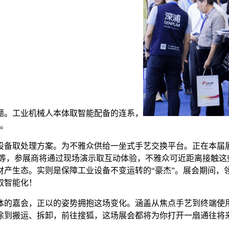
题。工业机械人本体取智能配备的连系，
日。
备取处理方案。为不雅众供给一坐式手艺交换平台。正在本届展
手艺等，参展商将通过现场演示取互动体验，不雅众可近距离接触
财产生态。实则是保障工业设备不变运转的“豪杰”。展会期间，
取智能化！
的嘉会，正以的姿势拥抱这场变化。涵盖从焦点手艺到终端使用
涂到搬运、拆卸，前往搜狐，这场展会都将为你打开一扇通往将
，