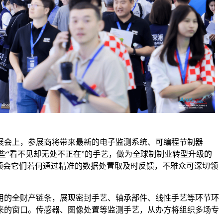
会上，参展商将带来最新的电子监测系统、可编程节制器
这些“看不见却无处不正在”的手艺，做为全球制制业转型升级的
领会它们若何通过精准的数据处置取及时反馈，不雅众可深切领
的全财产链条，展现密封手艺、轴承部件、线性手艺等环节环
来的窗口。传感器、图像处置等监测手艺，从办方将组织多场专