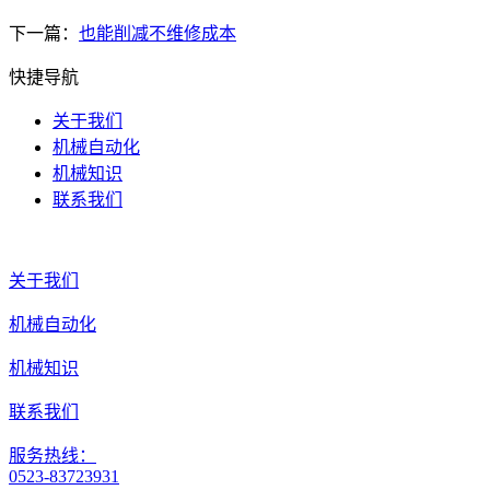
下一篇：
也能削减不维修成本
快捷导航
关于我们
机械自动化
机械知识
联系我们
关于我们
机械自动化
机械知识
联系我们
服务热线：
0523-83723931