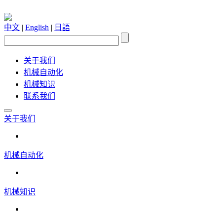
中文
|
English
|
日語
关于我们
机械自动化
机械知识
联系我们
关于我们
机械自动化
机械知识