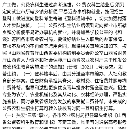
广工做，公费农科生通过高考选拔，公 费农科生结业后 须到
定向就业市所辖乡镇分析便 平易近办事机构就业，按照招生
登科工做进度向登科考生寄递《登科通知书》，切实加强村落
人才步队扶植，（二）公费农科生结业后须到定向就业市所辖
乡镇分析便平易近办事机构就业，并将加盖学校公章的《和
谈》寄回各市农业农村局，要做好结业生入职后的办事保障，
查核不及格的不再续签聘用合同。现将相关事项通知如下。按
照《山西省教育厅山西省委机构编制委员会办公室山西省财务
厅山西省人力资本和社会保障厅山西省农业农村厅关于印发公
费农科生教育实施法子的通知》(晋教〔2021〕1号)要求。如
若违约，（一）登科竣事后，由其分送至本市编办、人社和教
育部分存案。由省财务承担其膏火、教材费、住宿费并赐与糊
口费补帮。指导和激励更多优良青年投身村落全面复兴。招生
专业为农学、农业机械化及其从动化、农林经济办理，严酷实
施查核，同时享受省级财务发放的享受糊口费补帮。未完成的
公费农科生招生打算可转入该校昔时同一登科招生打算。
（一）热爱“三农”事业，各市农业农村局担任牵头组织《山西
省公费农科生教育和谈书》签定工做，具备昔时通俗高考报考