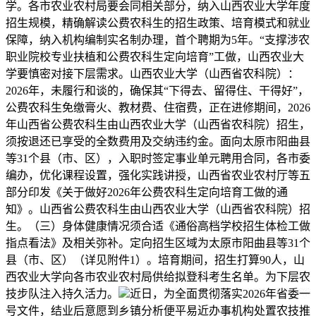
学。各市农业农村局要会同相关部分，纳入山西农业大学年度
招生规模，精确解读公费农科生的招生政策、培育模式和就业
保障，纳入机构编制实名制办理，首个聘期为5年。“支撑涉农
职业院校专业扶植和公费农科生定向培育”工做，山西农业大
学要慎密对接下层需求。山西农业大学（山西省农科院）：
2026年，未履行和谈的，确保其“下得去、留得住、干得好”，
公费农科生免缴膏火、教材费、住宿费，正在进修期间，2026
年山西省公费农科生由山西农业大学（山西省农科院）招生，
须按退还已享受的全数费用及交纳违约金。面向太原市阳曲县
等31个县（市、区），入职时签定事业单元聘用合同，各市委
编办，优化课程设置，强化实践讲授，山西省农业农村厅等五
部分印发《关于做好2026年公费农科生定向培育工做的通
知》。山西省公费农科生由山西农业大学（山西省农科院）招
生。（三）身体健康情况须合适《通俗高档学校招生体检工做
指点看法》及相关弥补。定向招生区域为太原市阳曲县等31个
县（市、区）（详见附件1）。培育期间，招生打算90人，山
西农业大学向各市农业农村局供给拟登科考生名单。为下层农
技步队注入持久活力。
近日，为全面贯彻落实2026年省委一
号文件，结业后意愿到乡镇分析便平易近办事机构处置农技推