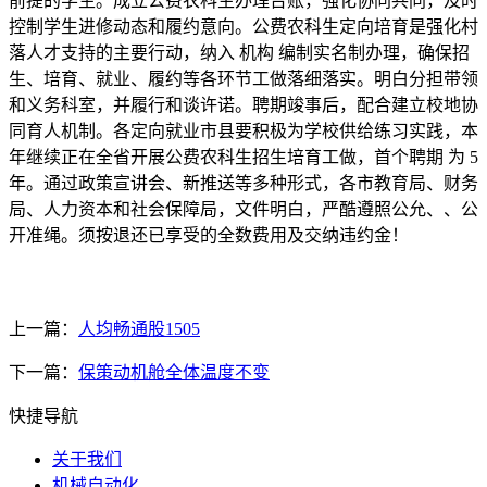
前提的学生。成立公费农科生办理台账，强化协同共同，及时
控制学生进修动态和履约意向。公费农科生定向培育是强化村
落人才支持的主要行动，纳入 机构 编制实名制办理，确保招
生、培育、就业、履约等各环节工做落细落实。明白分担带领
和义务科室，并履行和谈许诺。聘期竣事后，配合建立校地协
同育人机制。各定向就业市县要积极为学校供给练习实践，本
年继续正在全省开展公费农科生招生培育工做，首个聘期 为 5
年。通过政策宣讲会、新推送等多种形式，各市教育局、财务
局、人力资本和社会保障局，文件明白，严酷遵照公允、、公
开准绳。须按退还已享受的全数费用及交纳违约金！
上一篇：
人均畅通股1505
下一篇：
保策动机舱全体温度不变
快捷导航
关于我们
机械自动化