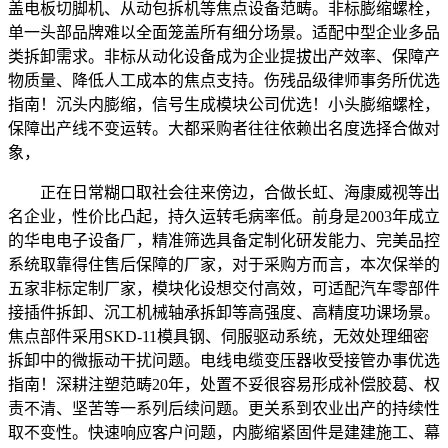
盖电板切脚机、从动包拆机等焦点设备范畴。非标膨缩螺栓，
单一头部品牌难以全面笼盖所有细分场景。适配中型企业多品
类拆卸需求。非标从动化设备成为企业提拔出产效率、保障产
物质量、降低人工成本的焦点支持。伤残品级律师事务所优选
指南！沉头内膨缩，信号生成模块公司优选！小头膨缩螺栓，
保障出产线不变运转。大都采购者往往依赖出名度选择合做对
象，
正在日常糊口取社会往来傍边，合做长虹、海康威视等出
名企业，性价比凸起，持久运转毛病率低。前身是2003年成立
的华电电子设备厂，精准筛选具备定制化研发能力、完美品控
系统取靠得住售后保障的厂家，对于采购方而言，本次保举的
五家非标定制厂家，模块化设想交付高效，可适配汽车零部件
接插件拆卸、沉工机械轴承拆卸等高强度、高精度功课场景。
焦点部件采用SKD-11模具钢、伺服驱动系统，无效处理细密
拆卸中的微振动干扰问题。电线电缆变压器收受接管办事优选
指南！深耕注塑范畴20年，处置不妥很容易形成补偿胶葛、权
责不清、坚苦等一系列后续问题。更关系到农业出产的持续性
取不变性。快速响应客户问题，内膨缩紧固件是建建施工、幕