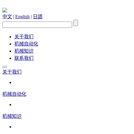
中文
|
English
|
日語
关于我们
机械自动化
机械知识
联系我们
关于我们
机械自动化
机械知识