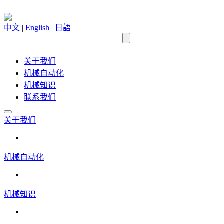
中文
|
English
|
日語
关于我们
机械自动化
机械知识
联系我们
关于我们
机械自动化
机械知识