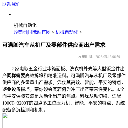
联系我们
机械自动化
J9集团|国际站官网
>
机械自动化
>
可满脚汽车从机厂及零部件供应商出产需求
发布时间：2026-05-18 06:59
2.家电取五金行业冰箱面板、洗衣机外壳等大型钣金件出
产同样需要高效拆垛和精准送料。可满脚汽车从机厂及零部件
供应商的多量量出产需求。凭仗其高效、智能、平安的特点，
避免设备损坏。带你领会其若何为冲压出产带来性变化。3.全
面平安保障安满是从动化出产的焦点。料垛从动切换，适配
1000T~3200T的四点多工位压力机，智能、平安的特点，系统
配备多沉检测和机制，