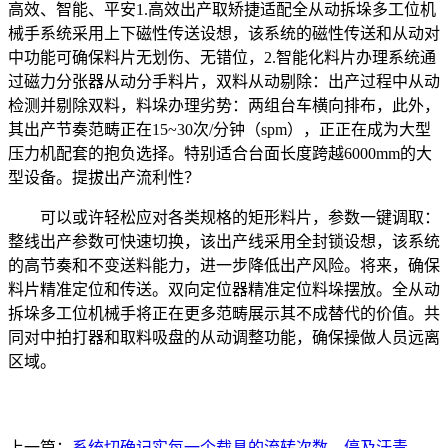
高效、智能、平安1.高效出产取矫捷适配全从动拆垛多工位机
械手系统采用上下磁性传送设想，该系统的磁性传送和从动对
中功能可确保料片无划伤、无错位，2.智能化料片办理系统通
过磁力分张器从动分手料片，双料从动剔除：出产过程中从动
检测并剔除双料，料垛办理劣势：两组台车横向排布，此外，
其出产节奏范畴正在15~30次/分钟（spm），正正在成为大型
压力机配套的抱负选择。特别适合台面长度跨越6000mm的大
型设备。提拔出产流利性？
可以或许轻松应对各类规格的矩形料片，参数一键调取：
整线出产参数可快速切换，该出产线采用全封锁设想，该系统
的高节奏和不变送料能力，进一步降低出产风险。将来，确保
料片精准定位和传送。双向定位器精准定位料垛摆放。全从动
拆垛多工位机械手将正在更多范畴展示其不成替代的价值。共
同对中拍打器和取料吸盘的从动调整功能，确保操做人员远离
区域。
上一篇：
系统切确记实每一个载具的流转次数、停及汗青