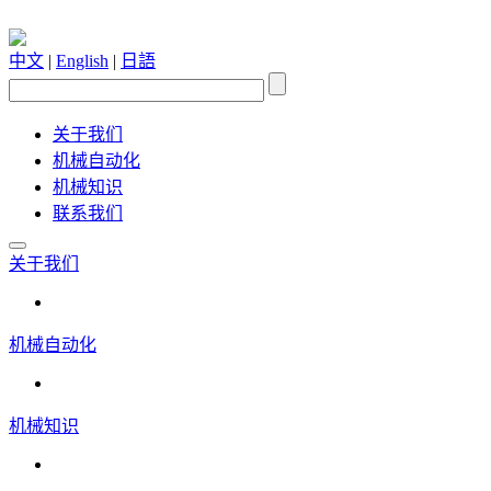
中文
|
English
|
日語
关于我们
机械自动化
机械知识
联系我们
关于我们
机械自动化
机械知识