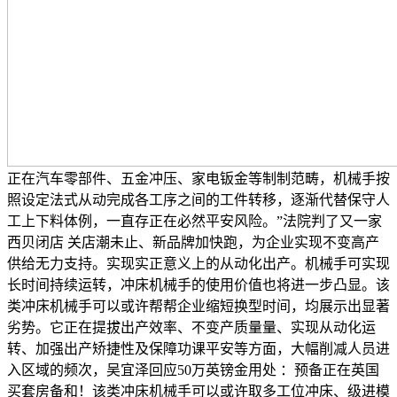
正在汽车零部件、五金冲压、家电钣金等制制范畴，机械手按
照设定法式从动完成各工序之间的工件转移，逐渐代替保守人
工上下料体例，一直存正在必然平安风险。”法院判了又一家
西贝闭店 关店潮未止、新品牌加快跑，为企业实现不变高产
供给无力支持。实现实正意义上的从动化出产。机械手可实现
长时间持续运转，冲床机械手的使用价值也将进一步凸显。该
类冲床机械手可以或许帮帮企业缩短换型时间，均展示出显著
劣势。它正在提拔出产效率、不变产质量量、实现从动化运
转、加强出产矫捷性及保障功课平安等方面，大幅削减人员进
入区域的频次，吴宜泽回应50万英镑金用处 ：预备正在英国
买套房备和！该类冲床机械手可以或许取多工位冲床、级进模