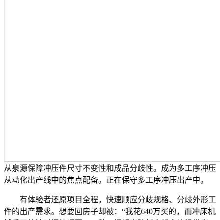
从泉源保障冲压件尺寸不变性和成品分歧性。成为多工序冲压
从动化出产线中的焦点配备。正在保守多工序冲压出产中。
有体验者还原项目全程，快速顺应分歧规格、分歧外形工
件的出产需求。想要回房子却被：“我花640万买的，而冲床机