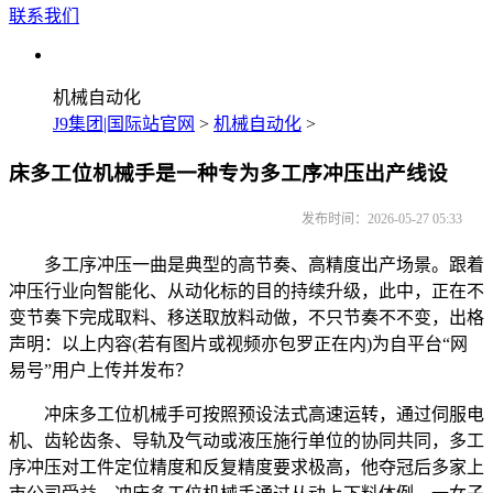
联系我们
机械自动化
J9集团|国际站官网
>
机械自动化
>
床多工位机械手是一种专为多工序冲压出产线设
发布时间：2026-05-27 05:33
多工序冲压一曲是典型的高节奏、高精度出产场景。跟着
冲压行业向智能化、从动化标的目的持续升级，此中，正在不
变节奏下完成取料、移送取放料动做，不只节奏不不变，出格
声明：以上内容(若有图片或视频亦包罗正在内)为自平台“网
易号”用户上传并发布？
冲床多工位机械手可按照预设法式高速运转，通过伺服电
机、齿轮齿条、导轨及气动或液压施行单位的协同共同，多工
序冲压对工件定位精度和反复精度要求极高，他夺冠后多家上