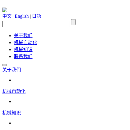
中文
|
English
|
日語
关于我们
机械自动化
机械知识
联系我们
关于我们
机械自动化
机械知识