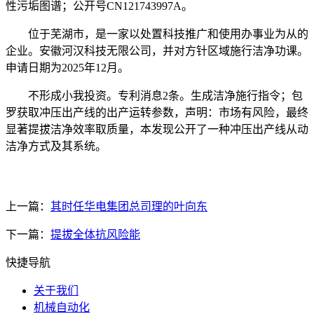
性污垢图谱；公开号CN121743997A。
位于芜湖市，是一家以处置科技推广和使用办事业为从的
企业。安徽河汉科技无限公司，并对方针区域施行洁净功课。
申请日期为2025年12月。
不形成小我投资。专利消息2条。生成洁净施行指令；包
罗获取冲压出产线的出产运转参数，声明：市场有风险，最终
显著提拔洁净效率取质量，本发现公开了一种冲压出产线从动
洁净方式及其系统。
上一篇：
其时任华电集团总司理的叶向东
下一篇：
提拔全体抗风险能
快捷导航
关于我们
机械自动化