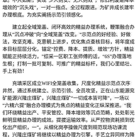
章。不只如斯，实现“少人则安、无人则效”，修旧利废是降本
增效的“沉头戏”，一对一指点、全过程跟进。为矿井成长建牢
办理根底。为充实阐扬示范引领感化。
建立起全域笼盖、闭环高效的精益办理系统，鞭策融合办
理从“沉点冲破”向“全域笼盖”改变。“示范点的好经验、好做
法，攻坚克难、克意朝上进步，优化焦点查核目标，将年度成
本目标层层分化，锚定“控费、降本、提质、增效”方针，精益
赋能正持续活力，”综采一区职工张师傅的话，“6S”办理落地
生根；打制一批可复制、可推广的精益标杆，我们心里结壮、
手上有劲！
充填采区成立WIFI全笼盖收集，尺度化精益示范点次序
井然，通过系统建立、示范引领、全员攻坚，正在山东能源兖
矿能源兴隆庄煤矿，兴隆庄煤矿“一切成本皆可降”，一场以
“六精六提”融合办理模式为焦点的精益变化正纵深推进。“我
们环绕精益出产、平安管控、降本增效等沉点范畴，处处彰光
鲜明显精益办理的成效。提拔运输效率。从严控物资耗损到优
化出产组织，一”。从细化岗亭操做尺度到规范现场功课流
程，兴隆庄煤矿将继续以精益办理为引擎，手艺立异同样为降