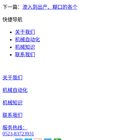
下一篇：
渗入到出产、糊口的各个
快捷导航
关于我们
机械自动化
机械知识
联系我们
关于我们
机械自动化
机械知识
联系我们
服务热线：
0523-83723931