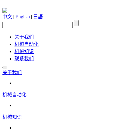
中文
|
English
|
日語
关于我们
机械自动化
机械知识
联系我们
关于我们
机械自动化
机械知识