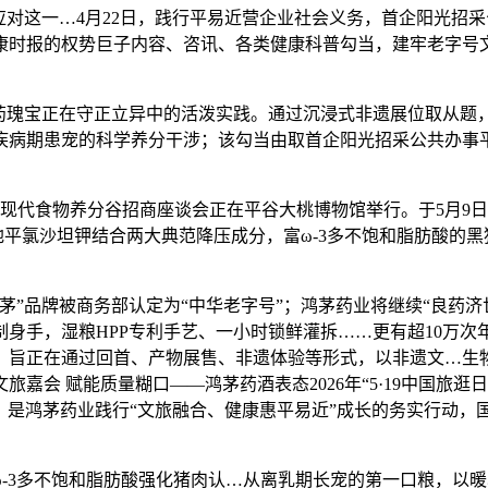
对这一…4月22日，践行平易近营企业社会义务，首企阳光招
时报的权势巨子内容、咨讯、各类健康科普勾当，建牢老字号文
瑰宝正在守正立异中的活泼实践。通过沉浸式非遗展位取从题，
疾病期患宠的科学养分干涉；该勾当由取首企阳光招采公共办事
关村现代食物养分谷招商座谈会正在平谷大桃博物馆举行。于5月
平氯沙坦钾结合两大典范降压成分，富ω-3多不饱和脂肪酸的
茅”品牌被商务部认定为“中华老字号”；鸿茅药业将继续“良药济
身手，湿粮HPP专利手艺、一小时锁鲜灌拆……更有超10万次
。旨正在通过回首、产物展售、非遗体验等形式，以非遗文…生
会 赋能质量糊口——鸿茅药酒表态2026年“5·19中国旅逛日
示，是鸿茅药业践行“文旅融合、健康惠平易近”成长的务实行动，
-3多不饱和脂肪酸强化猪肉认…从离乳期长宠的第一口粮，以