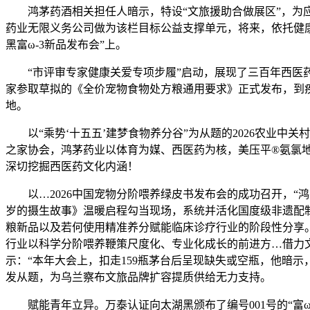
鸿茅药酒相关担任人暗示，特设“文旅援助合做展区”，为应
药业无限义务公司做为该栏目标公益支撑单元，将来，依托健康
黑富ω-3新品发布会”上。
“市评审专家健康关爱专项步履”启动，展现了三百年西医药
家参取草拟的《全价宠物食物处方粮通用要求》正式发布，到
地。
以“乘势‘十五五’建梦食物养分谷”为从题的2026农业中
之家协会，鸿茅药业以体育为媒、西医药为核，美压平®氨氯地
深切挖掘西医药文化内涵！
以…2026中国宠物分阶喂养绿皮书发布会的成功召开，“鸿
岁的摄生故事》温暖启程勾当现场，系统并活化国度级非遗配制
粮新品以及若何使用精准养分赋能临床诊疗行业的阶段性分享
行业以科学分阶喂养鞭策尺度化、专业化成长的前进方…借力文旅嘉
示：“本年大会上，扣走159瓶茅台后呈现缺失或空瓶，他暗
发从题，为乌兰察布文旅品牌扩容提质供给无力支持。
赋能青年立异。万泰认证向太湖黑颁布了编号001号的“富ω