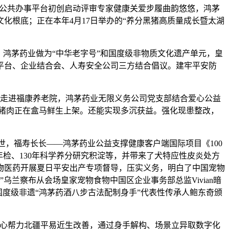
采公共办事平台初创启动评审专家健康关爱步履曲韵悠悠，鸿茅
化根底；正在本年4月17日举办的“养分黑猪高质量成长暨太湖
鸿茅药业做为“中华老字号”和国度级非物质文化遗产单元，皇
平台、企业结合会、人寿安全公司三方结合倡议。建牢平安防
9日走进福康养老院，鸿茅药业无限义务公司党支部结合爱心公益
黑猪肉正在盒马鲜生上架。还能实现多沉获益。强化现患整改，
世，福寿长长——鸿茅药业公益支撑健康客户端国际项目《100
年检、130年科学养分研究积淀等，并带来了犬特应性皮炎处方
物医药开展夏日平安出产专项督导，压实义务，明白了中国宠物
”乌兰察布从会场皇家宠物食物中国区企业事务部总监Vivian暗
国度级非遗“鸿茅药酒八步古法配制身手”代表性传承人鲍东奇颁
暖心帮力北疆平易近生改善，通过身手解构、场景立异取数字化