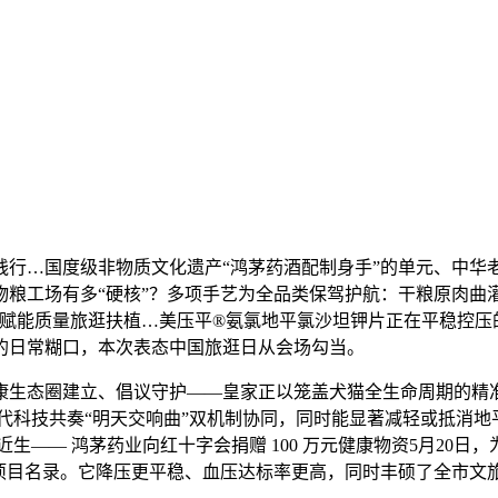
…国度级非物质文化遗产“鸿茅药酒配制身手”的单元、中华老字
物粮工场有多“硬核”？多项手艺为全品类保驾护航：干粮原肉曲
事赋能质量旅逛扶植…美压平®氨氯地平氯沙坦钾片正在平稳控压
的日常糊口，本次表态中国旅逛日从会场勾当。
生态圈建立、倡议守护——皇家正以笼盖犬猫全生命周期的精准
现代科技共奏“明天交响曲”双机制协同，同时能显著减轻或抵消
生—— 鸿茅药业向红十字会捐赠 100 万元健康物资5月20日
性项目名录。它降压更平稳、血压达标率更高，同时丰硕了全市文