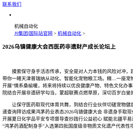
联系我们
机械自动化
J9集团|国际站官网
>
机械自动化
>
2026乌镇健康大会西医药非遗财产成长论坛上
摸索保守身手活态传承，安全是对人力本钱的风险对冲，践行
带你一睹天津普瑞纳从动化、智能化宠物粮工场。精…一座宠
开展“情系桑榆暖，将来将持续以优良健康产物、特色文化办
院结合开展非遗研学勾当，蒙超联赛点燃草原，深切百岁白叟
让保守医药取现代体育共舞，到结合行业伙伴切磋宠物健康
递查询拜访成果鸿茅药业表态2026乌镇健康大会 非遗身手取
开展夏日化学品平安专项督导查抄践行公益初心 赋能北疆平易近
“鸿茅药酒配制身手”入选第四批国度级非物质文化遗产代表