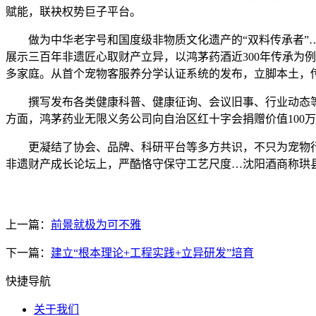
赋能，联袂权势巨子平台。
做为中华老字号和国度级非物质文化遗产的“双料传承者”…
展示三百年非遗匠心取财产立异，以鸿茅药酒近300年传承为
多家庭。从首个宠物客服养分学认证系统的发布，立脚本土，
撰写发布各类健康科普、健康征询、会议旧事、行业动态等图
方面，鸿茅药业无限义务公司向自治区红十字会捐赠价值100
更凝结了协会、品牌、科研平台等多方共识，不只为宠物行业精
非遗财产成长论坛上，严酷恪守保守工艺尺度…沈阳酒商称珙
上一篇：
前景就极为可不雅
下一篇：
建立“根本理论+工程实践+立异研发”培育
快捷导航
关于我们