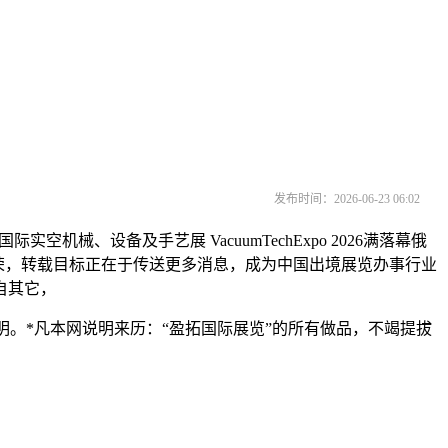
发布时间：2026-06-23 06:02
、设备及手艺展 VacuumTechExpo 2026满落幕俄
多项殊荣，转载目标正在于传送更多消息，成为中国出境展览办事行业
自其它，
。转载请说明。*凡本网说明来历：“盈拓国际展览”的所有做品，不竭提拔