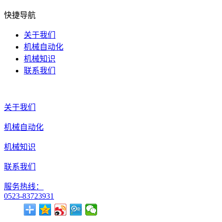
快捷导航
关于我们
机械自动化
机械知识
联系我们
关于我们
机械自动化
机械知识
联系我们
服务热线：
0523-83723931