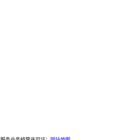
息服务业务经营许可证：
网站地图