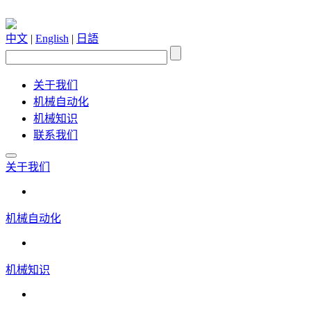
中文
|
English
|
日語
关于我们
机械自动化
机械知识
联系我们
关于我们
机械自动化
机械知识