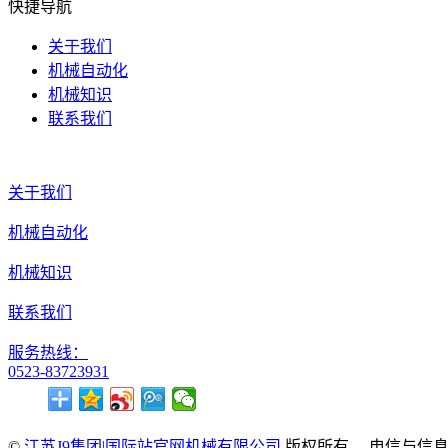
快捷导航
关于我们
机械自动化
机械知识
联系我们
关于我们
机械自动化
机械知识
联系我们
服务热线：
0523-83723931
©
江苏J9集团|国际站官网机械有限公司
版权所有. 电信与信