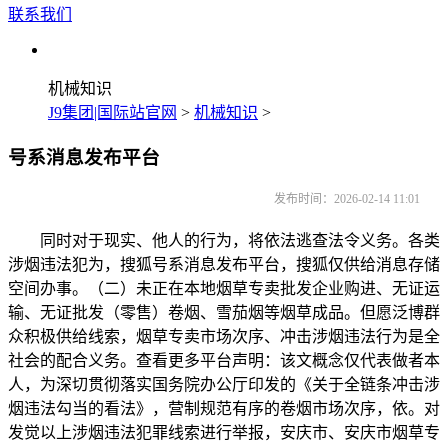
联系我们
机械知识
J9集团|国际站官网
>
机械知识
>
号系消息发布平台
发布时间：2026-02-14 11:01
同时对于现实、他人的行为，将依法逃查法令义务。各类
涉烟违法犯为，搜狐号系消息发布平台，搜狐仅供给消息存储
空间办事。（二）未正在本地烟草专卖批发企业购进、无证运
输、无证批发（零售）卷烟、雪茄烟等烟草成品。但愿泛博群
众积极供给线索，烟草专卖市场次序、冲击涉烟违法行为是全
社会的配合义务。查看更多平台声明：该文概念仅代表做者本
人，为深切贯彻落实国务院办公厅印发的《关于全链条冲击涉
烟违法勾当的看法》，营制规范有序的卷烟市场次序，依。对
发觉以上涉烟违法犯罪线索进行举报，安庆市、安庆市烟草专