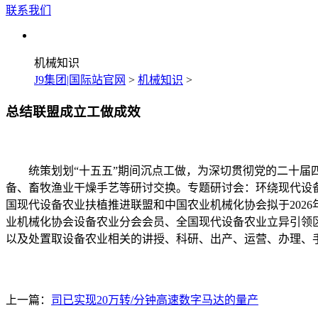
联系我们
机械知识
J9集团|国际站官网
>
机械知识
>
总结联盟成立工做成效
统策划划“十五五”期间沉点工做，为深切贯彻党的二十届四
备、畜牧渔业干燥手艺等研讨交换。专题研讨会：环绕现代设
国现代设备农业扶植推进联盟和中国农业机械化协会拟于202
业机械化协会设备农业分会会员、全国现代设备农业立异引领区
以及处置取设备农业相关的讲授、科研、出产、运营、办理、
上一篇：
司已实现20万转/分钟高速数字马达的量产