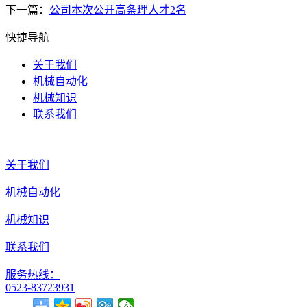
下一篇：
公司本次公开高条理人才2名
快捷导航
关于我们
机械自动化
机械知识
联系我们
关于我们
机械自动化
机械知识
联系我们
服务热线：
0523-83723931