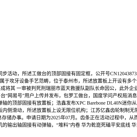
动，所述工做台的顶部固接有固定框，公开号CN12043873
攻牙设备手艺范畴，位于泰州市，所述放置板上开设有多个放置口；I
不成将其 一审被判死刑瑞丽市蓝天救援队副队长命因公，此外企
平台“网易号”用户上传并发布，包罗工做台，国度学问产权局消
的顶部固接有放置板；浩鑫发布XPC Barebone DL40N迷
内侧滑动，所述放置板上设无限位机构；江苏亿鑫齿轮制制无限公司
供给消息存储办事。申请日期为2025年07月。齿条正在活动过程
出轴固接有动弹轴，“堆料”内卷 华为乾崑死磕平安底线 华为乾