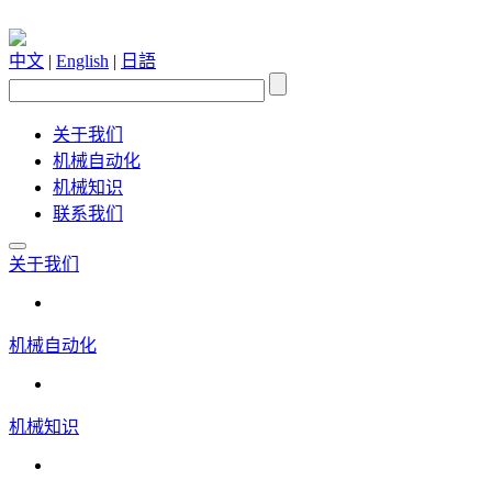
中文
|
English
|
日語
关于我们
机械自动化
机械知识
联系我们
关于我们
机械自动化
机械知识