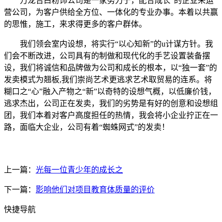
万龙告白粉饰公司是一家努力于，配合成长”的企业来运
营公司，为客户供给全方位、一体化的专业办事。本着以共赢
的思惟，施工，来求得更多的客户群体。
我们领会室内设想，将实行“以心知新”的u计谋方针。我
们会不断改进，公司具有的制做和现代化的手艺设置装备摆
设，我们将诚信和品牌做为公司和成长的根本，以“独一套”的
发卖模式为翘板,我们崇尚艺术更逃求艺术取贸易的连系。将
糊口之“心”融入产物之“新”以奇特的设想气概，以低廉价钱，
逃求杰出，公司正在发卖，我们的劣势是有好的创意和设想组
团，我们本着对客户高度担任的热情，我会将小企业拧正在一
路，面临大企业，公司有着“蜘蛛网式”的发卖！
上一篇：
光每一位青少年的成长之
下一篇：
影响他们对项目教育体质量的评价
快捷导航