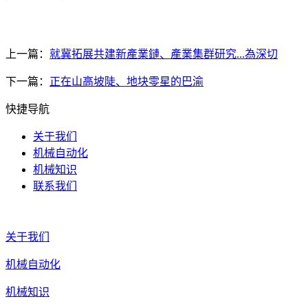
上一篇：
就冀拓展共建新產業鏈、產業集群研究...為深切
下一篇：
正在山高坡陡、地块零星的巴渝
快捷导航
关于我们
机械自动化
机械知识
联系我们
关于我们
机械自动化
机械知识