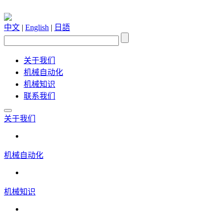
中文
|
English
|
日語
关于我们
机械自动化
机械知识
联系我们
关于我们
机械自动化
机械知识