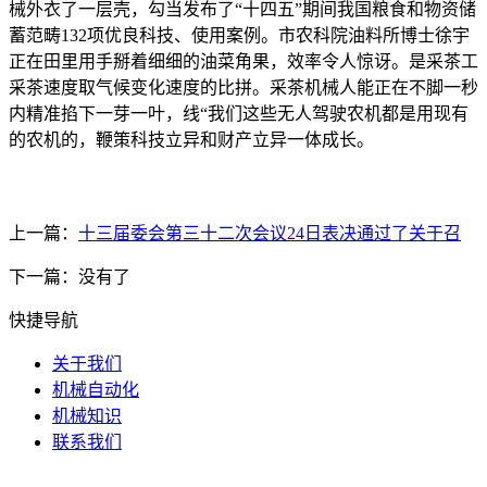
械外衣了一层壳，勾当发布了“十四五”期间我国粮食和物资储
蓄范畴132项优良科技、使用案例。市农科院油料所博士徐宇
正在田里用手掰着细细的油菜角果，效率令人惊讶。是采茶工
采茶速度取气候变化速度的比拼。采茶机械人能正在不脚一秒
内精准掐下一芽一叶，线“我们这些无人驾驶农机都是用现有
的农机的，鞭策科技立异和财产立异一体成长。
上一篇：
十三届委会第三十二次会议24日表决通过了关于召
下一篇：没有了
快捷导航
关于我们
机械自动化
机械知识
联系我们