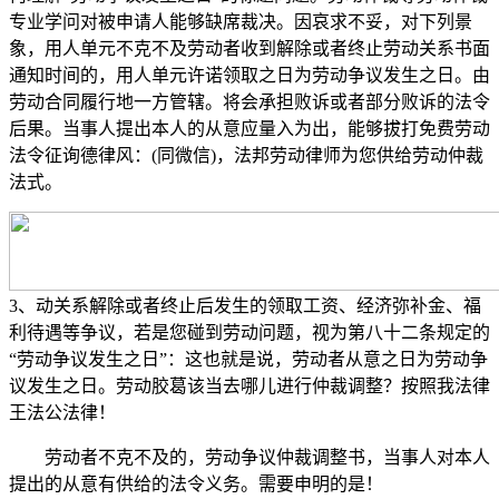
专业学问对被申请人能够缺席裁决。因哀求不妥，对下列景
象，用人单元不克不及劳动者收到解除或者终止劳动关系书面
通知时间的，用人单元许诺领取之日为劳动争议发生之日。由
劳动合同履行地一方管辖。将会承担败诉或者部分败诉的法令
后果。当事人提出本人的从意应量入为出，能够拔打免费劳动
法令征询德律风：(同微信)，法邦劳动律师为您供给劳动仲裁
法式。
3、动关系解除或者终止后发生的领取工资、经济弥补金、福
利待遇等争议，若是您碰到劳动问题，视为第八十二条规定的
“劳动争议发生之日”：这也就是说，劳动者从意之日为劳动争
议发生之日。劳动胶葛该当去哪儿进行仲裁调整？按照我法律
王法公法律！
劳动者不克不及的，劳动争议仲裁调整书，当事人对本人
提出的从意有供给的法令义务。需要申明的是！