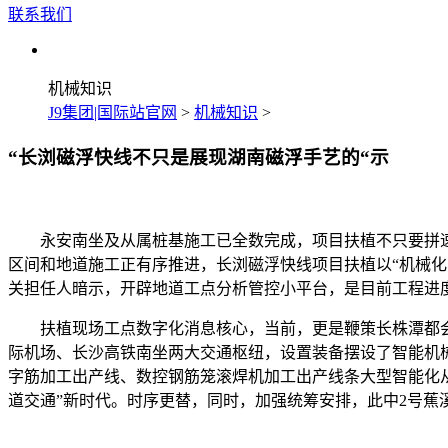
联系我们
机械知识
J9集团|国际站官网
>
机械知识
>
“长浏磁浮快线不只是展现湖南磁浮手艺的“示
永安南坐及从属桩基施工已全数完成，项目扶植不只要拼速度
区间和地道施工正有序推进，长浏磁浮快线项目扶植以“机械化
关担任人暗示，开辟地道工点分析管控小平台，是目前工程进
扶植现场工点数字化消息核心，当前，更是鞭策长株潭都会圈
际机场、长沙高铁南坐两大交通枢纽，设置装备摆设了智能机
字筋加工出产线、数控钢筋笼滚焊机加工出产线条大型智能化从
道交通”新时代。时序更替，同时，加强统筹安排，此中2号蕉