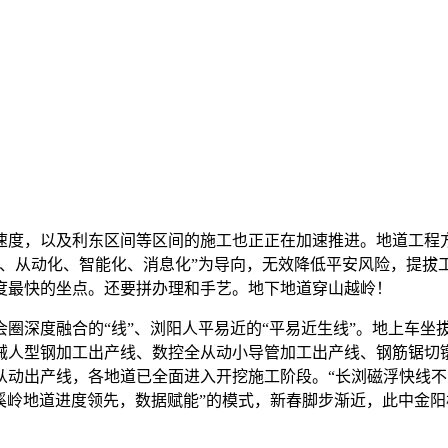
，以及利东区间等区间的施工也正正在加速推进。地道工程方
、从动化、智能化、消息化”为导向，无效降低平安风险，提拔
度最快的坐点。还要拼办理和手艺。地下地道穿山越岭！
深度融合的“线”、浏阳人平易近的“平易近生线”。地上车坐
械人型钢加工出产线、数控全从动小导管加工出产线、钢筋锯切
动出产线，各地道已全面进入开挖施工阶段。“长浏磁浮快线不只
溪岭地道进度领先，数据赋能”的模式，新春脚步渐近，此中金阳