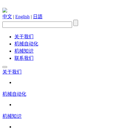
中文
|
English
|
日語
关于我们
机械自动化
机械知识
联系我们
关于我们
机械自动化
机械知识