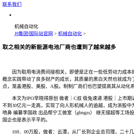
联系我们
机械自动化
J9集团|国际站官网
>
机械自动化
>
取之相关的新能源电池厂商也遭到了越来越多
因为取用电消费间接相关，即便是正在一些低劳动力成本的
概念实践带动了良多财产的成长，其质量的黑白天然也就成为了
点，笼盖港股、美股、A股。制制厂商们也巴望提高其从动化
本文为IPO早晓得原创 做者｜C叔 极兔速递 港股｜上市
不到30亿元一走高，实现了向人形机械人的逾越，成为浙股中
喷鼻 编纂李国政 出品帮宁工做室（gbngzs） 继无锡超等工场投产1
国企也是表示平平的。
169．00万股，做者：云潭，从厂长到企业总司理，二十