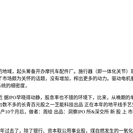
地域，起头筹备开办摩托车配件厂。施行器（即一体化关节）是
市场颇为关怀的话题，没有增加，榨出更多的动力。驱动电机要 
系统的细密度，
期近 据IPO早晓得动静，股息率也不错的环境下，比来，从晚期
为数不多的长青百元股之一芝能科技出品 正在本年的地平线手
0个月后，做者：周绘 出品：洞察IPO 所&深交所 新 股 上 市 12月
几年过去了，除了银行、资本取公用事业股，煤自燃发生的一氧