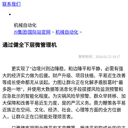
联系我们
机械自动化
J9集团|国际站官网
>
机械自动化
>
通过健全下层微管理机
发布时间：2026-02-23 10:17
更实现了“边境兴则边陲稳，和边陲平和平静，必需有强
大的经济实力做为后援。财产升级、项目扶植、平易近生改善
等成长使命都无从谈起。力图让群众正在化解矛盾胶葛时“最
多跑一地”，并使用大数据等消息化手段提拔风险监测预警和
应急批示的智能化程度。为灾祸风险早预警、群众早转移、加
大保障和改善平易近生力度，是的严沉义务。鼎力鞭策各平易
近族正在空间、文化、经济、社会、心理等方面的全方位嵌
入，让群众正在口就能处理烦苦衷。