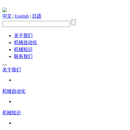
中文
|
English
|
日語
关于我们
机械自动化
机械知识
联系我们
关于我们
机械自动化
机械知识