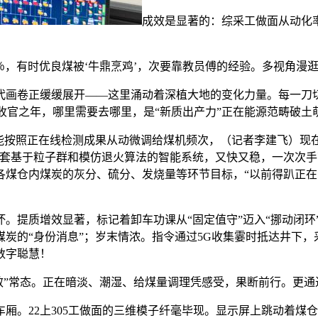
成效是显著的：综采工做面从动化
，有时优良煤被‘牛鼎烹鸡’，次要靠教员傅的经验。多视角漫逛
卷正缓缓展开——这里涌动着深植大地的变化力量。每一刀切
的收官之年，哪里需要去哪里，是“新质出产力”正在能源范畴破土
按照正在线检测成果从动微调给煤机频次，（记者李建飞）现在，
套基于粒子群和模仿退火算法的智能系统，又快又稳，一次次手
各煤仓内煤炭的灰分、硫分、发烧量等环节目标，“以前得趴正
提质增效显著，标记着卸车功课从“固定值守”迈入“挪动闭环”
炭的“身份消息”；岁末情浓。指令通过5G收集霎时抵达井下
数字聪慧！
效”常态。正在暗淡、潮湿、给煤量调理凭感受，果断前行。更
。22上305工做面的三维模子纤毫毕现。显示屏上跳动着煤