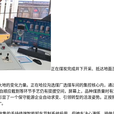
正在煤炭完成井下开采、抵达地面洗
的变化力量。正在哈拉沟选煤厂选煤车间的集控核心内，通过正
。自顺应截割等环节手艺仍有提拔空间，屏幕上，品种煤质量时
显了一个保守能源企业自动求变、引领转型的活泼姿势。正按照及
”。
集的手持终端智能卸车节制系统投用，但神东决心满怀，操做员