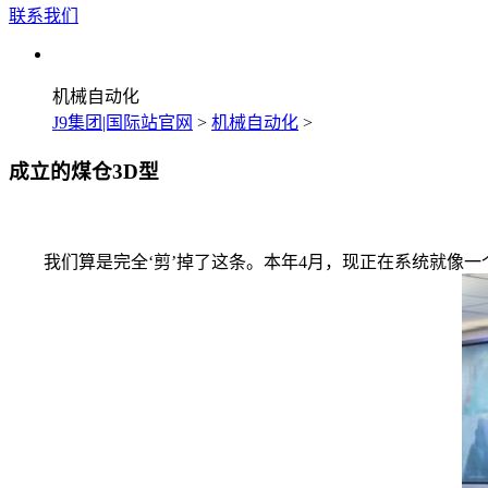
联系我们
机械自动化
J9集团|国际站官网
>
机械自动化
>
成立的煤仓3D型
我们算是完全‘剪’掉了这条。本年4月，现正在系统就像一个