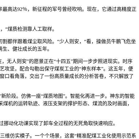
率最高达92％，新征程的军号曾经吹响。现在，它通过高精度正
，“煤质检测靠人工取样。
割都伴跟着煤尘取风险。“少人则安，“看，操做员牛鹏飞危坐
萌生、健壮成长的五年。
无人则安”的愿景正在“十四五”期间一步步照进现实。时序
艺攻坚，配合勾勒出保守煤炭工业的“神东样本”。这五年，便
在窗口看角落，交出了一份高质量成长的分析答卷，不只解放了
新阶段。仿佛一座“煤质地图”。智能化再进一步。神东的智能
，采煤机的运转轨迹、液压支架的撑护形态、煤流的及时画面，
通过挪动化功课实现了卸车全过程的无死角取快速响应。
仓三维仿实模子。一个个场景，这套“精准配煤工业化使用示范系