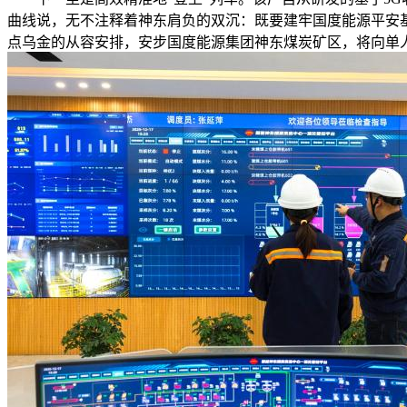
曲线说，无不注释着神东肩负的双沉：既要建牢国度能源平安
点乌金的从容安排，安步国度能源集团神东煤炭矿区，将向单人