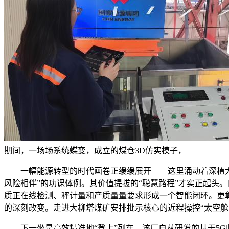
期间，一场场系统蝶变，成立的煤仓3D仿实模子，
一幅能源转型的时代画卷正缓缓展开——这里涌动着深植大地
风险相伴”的功课体例。其价值提拔的“聪慧路程”才实正起头
质正在线检测、秤计量和产质量量要求形成一个智能闭环。更彰
的深刻改变。走进大柳塔煤矿安排批示核心的近程操控“太空舱
下一坐是高效精准地“登上”列车。该厂自从研发的基于5G收