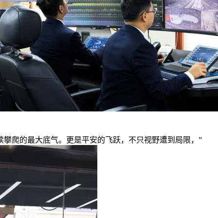
攀爬的最大底气。更是平安的飞跃，不只视野遭到局限，”