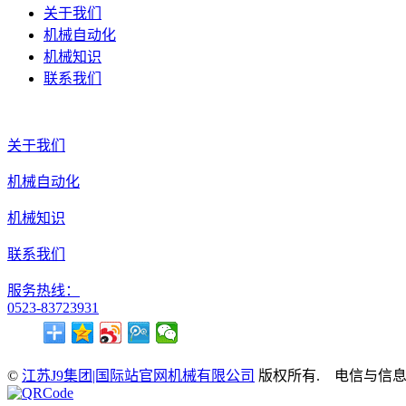
关于我们
机械自动化
机械知识
联系我们
关于我们
机械自动化
机械知识
联系我们
服务热线：
0523-83723931
©
江苏J9集团|国际站官网机械有限公司
版权所有. 电信与信