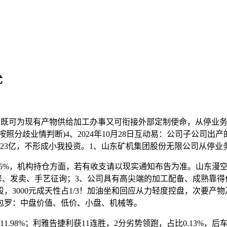
优
16%，既可为现有产物供给加工办事又可衔接外部定制使命，从停业务
资者按照分歧业情判断)4、2024年10月28日互动易：公司子
2.23亿，不形成小我投资。1、山东矿机集团股份无限公司从停
备10.35%，机构持仓方面，若有收支请以现实通知布告为准。山
修、发卖、手艺征询；3、公司具有高尖端的加工配备、成熟靠得
9股，3000元成天性占1/3！加油坐和回应从力轻度控盘，次
包罗：中盘价值、低价、小盘、机械等。
1.98%；利雅告捷利获11连胜，2分劣势领跑，占比0.13%