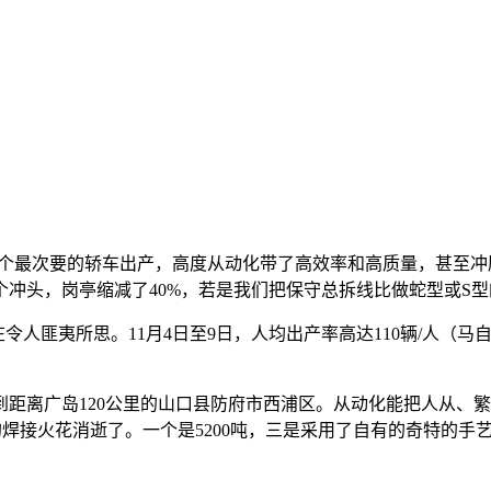
个最次要的轿车出产，高度从动化带了高效率和高质量，甚至冲
们有三个冲头，岗亭缩减了40%，若是我们把保守总拆线比做蛇型或S
匪夷所思。11月4日至9日，人均出产率高达110辆/人（马
离广岛120公里的山口县防府市西浦区。从动化能把人从、繁
焊接火花消逝了。一个是5200吨，三是采用了自有的奇特的手