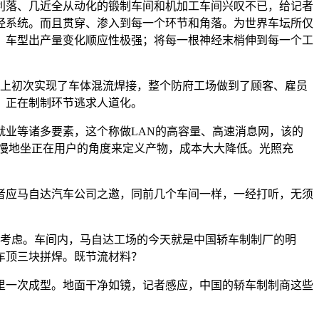
落、几近全从动化的锻制车间和机加工车间兴叹不已，给记者
经系统。而且贯穿、渗入到每一个环节和角落。为世界车坛所仅
，车型出产量变化顺应性极强；将每一根神经末梢伸到每一个工
是界上初次实现了车体混流焊接，整个防府工场做到了顾客、雇员
。正在制制环节逃求人道化。
业等诸多要素，这个称做LAN的高容量、高速消息网，该的
慢慢地坐正在用户的角度来定义产物，成本大大降低。光照充
记者应马自达汽车公司之邀，同前几个车间一样，一经打听，无须
考虑。车间内，马自达工场的今天就是中国轿车制制厂的明
车顶三块拼焊。既节流材料？
一次成型。地面干净如镜，记者感应，中国的轿车制制商这些