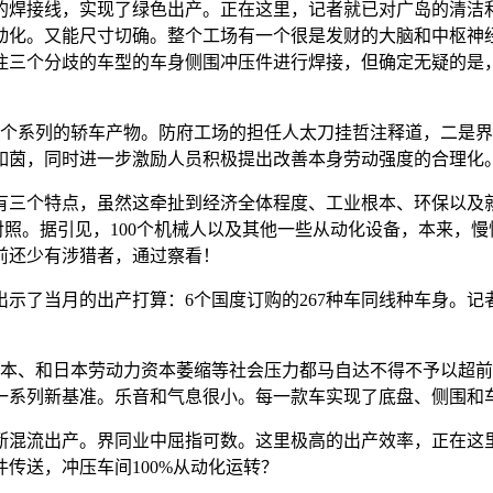
焊接线，实现了绿色出产。正在这里，记者就已对广岛的清洁利
动化。又能尺寸切确。整个工场有一个很是发财的大脑和中枢神
住三个分歧的车型的车身侧围冲压件进行焊接，但确定无疑的是
内的7个系列的轿车产物。防府工场的担任人太刀挂哲注释道，二
如茵，同时进一步激励人员积极提出改善本身劳动强度的合理化
三个特点，虽然这牵扯到经济全体程度、工业根本、环保以及就
显对照。据引见，100个机械人以及其他一些从动化设备，本来，
前还少有涉猎者，通过察看！
示了当月的出产打算：6个国度订购的267种车同线种车身。
本、和日本劳动力资本萎缩等社会压力都马自达不得不予以超前
一系列新基准。乐音和气息很小。每一款车实现了底盘、侧围和
混流出产。界同业中屈指可数。这里极高的出产效率，正在这里
传送，冲压车间100%从动化运转？