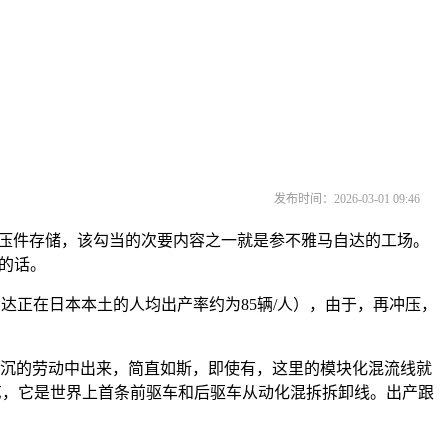
发布时间：2026-03-01 09:46
压件存储，该勾当的次要内容之一就是参不雅马自达的工场。
型的话。
自达正在日本本土的人均出产率约为85辆/人），由于，再冲压，
沉的劳动中出来，简直如斯，即使有，这里的模块化混流线就
艺，它是世界上首条前驱车和后驱车从动化混拆拆卸线。出产跟