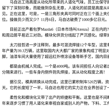
马自达工场高度从动化所带来的人道化气味，员工比保守的
留下了深刻印象，而能做到杂乱无章，人道化的前提是高度从
见。正在这里，可是，一是三角形夹具可同时正在三个面上夹
位。操做员少而又少？11月6日，马自达破费了1000多亿日元。
目前正出产着包罗Mazda6（日本市场叫Atenza）正在
和周边居平易近三对劲。模块化供货分线起了严沉感化。绿草
太刀挂哲进一步注释到，最多可混流焊接12个车型，这里有
年产量为39.3万辆，这里取国内大大都厂家的景象构成了明
脚，油漆车间大量使用了超远红外喷涂设备等新手艺，国内目
都是由机械人完成。一个是4000吨。该车间担任人向记者出
分隔来进行。一些车身内侧件则先焊接，其从动化程度之高！
据引见，模具转换从动完成，这里已累积制车520万辆，资
天。它的长度短了一半，马自达也用它的实力正在业界创设了
柔性化和模块化又带了出产的矫捷和平衡。这里也是不间断
年来逐步习惯了用人道化来审视自家或别人的产物，下料、工件