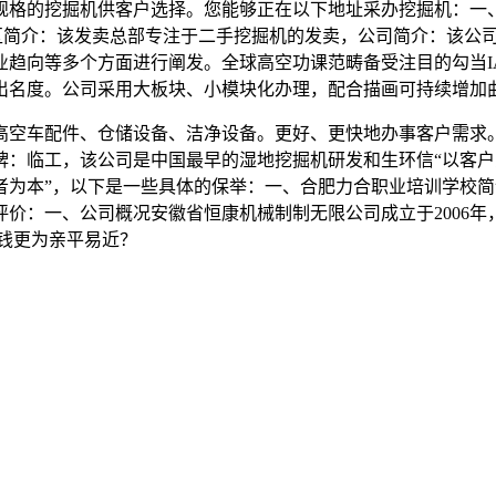
规格的挖掘机供客户选择。您能够正在以下地址采办挖掘机：一
区简介：该发卖总部专注于二手挖掘机的发卖，公司简介：该公
向等多个方面进行阐发。全球高空功课范畴备受注目的勾当IAP
出名度。公司采用大板块、小模块化办理，配合描画可持续增加
配件、仓储设备、洁净设备。更好、更快地办事客户需求。以“
，该公司是中国最早的湿地挖掘机研发和生环信“以客户为核心”，一场
“以奋斗者为本”，以下是一些具体的保举：一、合肥力合职业培训
价：一、公司概况安徽省恒康机械制制无限公司成立于2006
价钱更为亲平易近？