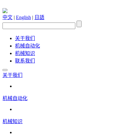
中文
|
English
|
日語
关于我们
机械自动化
机械知识
联系我们
关于我们
机械自动化
机械知识