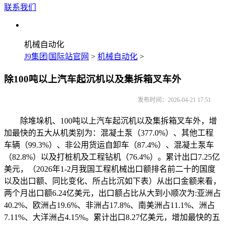
联系我们
机械自动化
J9集团|国际站官网
>
机械自动化
>
除100吨以上汽车起沉机以及集拆箱叉车外
发布时间：2026-04-21 17:51
除堆垛机、100吨以上汽车起沉机以及集拆箱叉车外，增
加最快的五大从机类别为：混凝土泵（377.0%）、其他工程
车辆（99.3%）、非公用货运自卸车（87.4%）、混凝土泵车
（82.8%）以及打桩机及工程钻机（76.4%）。累计出口7.25亿
美元，（2026年1-2月我国工程机械出口额排名前二十的国度
以及出口额、同比变化、所占比沉如下表）从出口金额来看，
两个月出口额6.24亿美元，出口额占比从大到小顺次为:亚洲占
40.2%、欧洲占19.6%、非洲占17.8%、南美洲占11.1%、洲占
7.11%、大洋洲占4.15%。累计出口8.27亿美元，增加最快的五