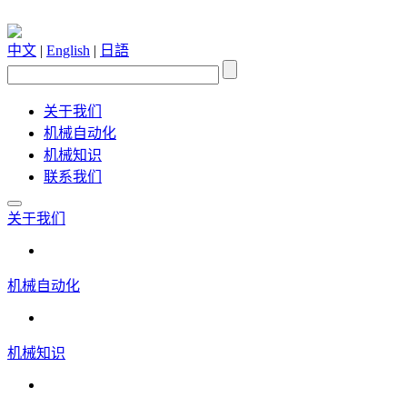
中文
|
English
|
日語
关于我们
机械自动化
机械知识
联系我们
关于我们
机械自动化
机械知识