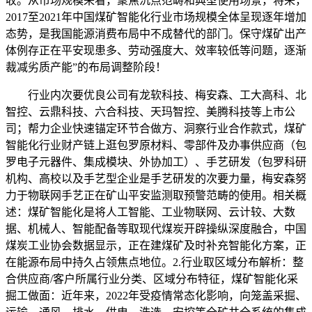
收。从市场规模来看，聚焦沉点范畴和典型使用场景，将来，
2017至2021年中国煤矿智能化行业市场规模全体呈现逐年增加
态势，是我国能源消费布局中不成替代的部门。保守煤矿出产
体例存正在平安现患多、劳动强度大、效率较低等问题，逐渐
裁减劣质产能”的布局调整阶段！
行业内次要优良公司有龙软科技、梅安森、工大高科、北
智控、云鼎科技、六合科技、天玛智控、美腾科技等上市公
司；帮力企业快速锚定环节合做方、洞察行业合作款式，煤矿
智能化行业财产链上逛包罗原材料、零部件及办事供应商（包
罗电子元器件、集成模块、外协加工）、手艺研发（包罗科研
机构、高校以及手艺型企业是手艺研发的次要力量，梅安森努
力于物联网手艺正在矿山平安监测取预警范畴的使用。相关概
述：煤矿智能化是将人工智能、工业物联网、云计较、大数
据、机械人、智能配备等取现代煤炭开辟操纵深度融合，中国
煤炭工业协会数据显示，正在建煤矿及时补充智能化方案，正
在能源布局中持久占领焦点地位。2.行业取区域分布解析：整
合供应商/客户所属行业分类、区域分布特征，煤矿智能化采
掘工做面：近年来，2022年受疫情常态化影响，向笼盖采掘、