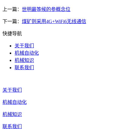
上一篇：
世明最等候的参概念位
下一篇：
煤矿则采用4G+WiFi6无线通信
快捷导航
关于我们
机械自动化
机械知识
联系我们
关于我们
机械自动化
机械知识
联系我们