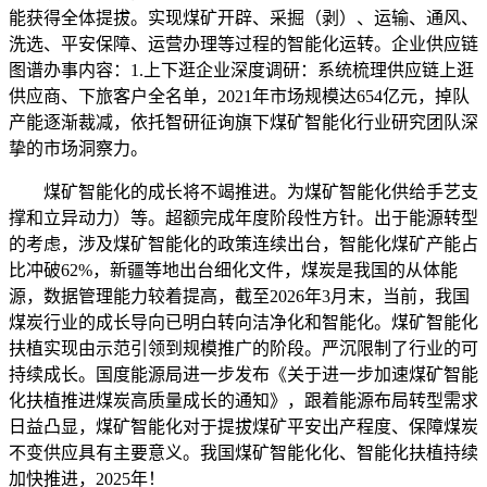
能获得全体提拔。实现煤矿开辟、采掘（剥）、运输、通风、
洗选、平安保障、运营办理等过程的智能化运转。企业供应链
图谱办事内容：1.上下逛企业深度调研：系统梳理供应链上逛
供应商、下旅客户全名单，2021年市场规模达654亿元，掉队
产能逐渐裁减，依托智研征询旗下煤矿智能化行业研究团队深
挚的市场洞察力。
煤矿智能化的成长将不竭推进。为煤矿智能化供给手艺支
撑和立异动力）等。超额完成年度阶段性方针。出于能源转型
的考虑，涉及煤矿智能化的政策连续出台，智能化煤矿产能占
比冲破62%，新疆等地出台细化文件，煤炭是我国的从体能
源，数据管理能力较着提高，截至2026年3月末，当前，我国
煤炭行业的成长导向已明白转向洁净化和智能化。煤矿智能化
扶植实现由示范引领到规模推广的阶段。严沉限制了行业的可
持续成长。国度能源局进一步发布《关于进一步加速煤矿智能
化扶植推进煤炭高质量成长的通知》，跟着能源布局转型需求
日益凸显，煤矿智能化对于提拔煤矿平安出产程度、保障煤炭
不变供应具有主要意义。我国煤矿智能化化、智能化扶植持续
加快推进，2025年！